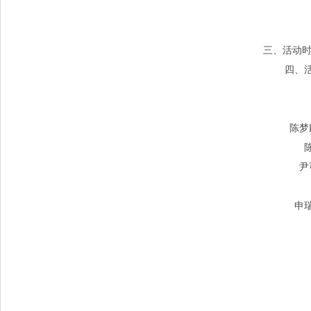
三、活动
四、
陈梦
尹
申