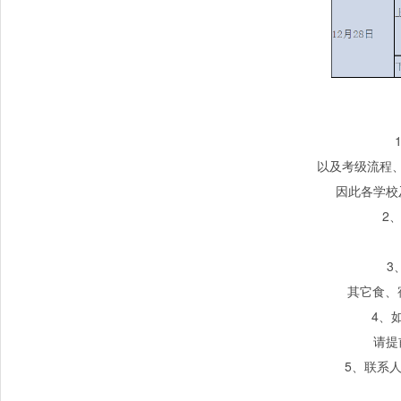
以及考级流程
因此各学校
2
3
其它食、
4
、
请提
5
、联系