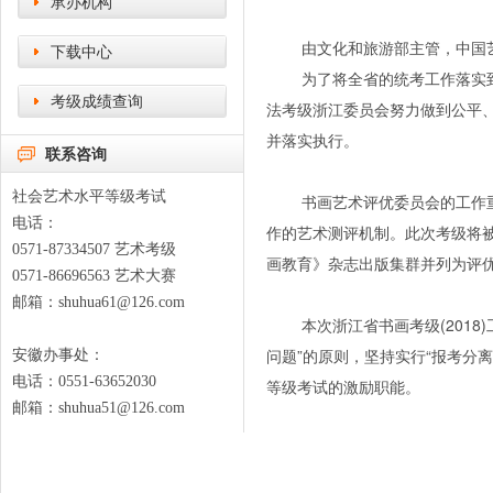
承办机构
由文化和旅游部主管，中国艺术
下载中心
为了将全省的统考工作落实到实
考级成绩查询
法考级浙江委员会努力做到公平
并落实执行。
联系咨询
社会艺术水平等级考试
书画艺术评优委员会的工作重点
电话：
作的艺术测评机制。此次考级将
0571-87334507 艺术考级
画教育》杂志出版集群并列为评
0571-86696563 艺术大赛
邮箱：shuhua61@126.com
本次浙江省书画考级(2018)
问题”的原则，坚持实行“报考分
安徽办事处：
电话：0551-63652030
等级考试的激励职能。
邮箱：shuhua51@126.com