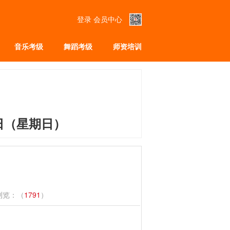
登录
会员中心
音乐考级
舞蹈考级
师资培训
2日（星期日）
 浏览：（
1791
）